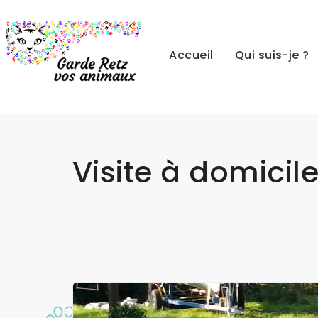
Panneau de gestion des cookies
Accueil
Qui suis-je ?
Visite à domicil